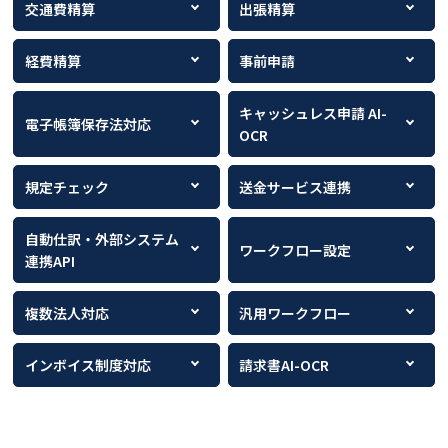
交通費精算
出張精算
経費精算
事前申請
キャッシュレス申請 AI-
電子帳簿保存法対応
OCR
規定チェック
送金サービス連携
自動仕訳・外部システム
ワークフロー設定
連携API
複数法人対応
汎用ワークフロー
インボイス制度対応
請求書AI-OCR