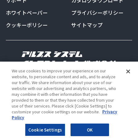
サポート
カタログダウンロード
ホワイトペーパー
プライバシーポリシー
クッキーポリシー
サイトマップ
We use cookies to improve your experience on our
website, to personalize content and ads, and to analyze
Copyright Alps System Integration Co., Ltd. All
our traffic. We share information about your use of our
rights reserved
website with our advertising and analytics partners, who
may combine it with other information that you have
provided to them or that they have collected from your
use of their services. Please click [Cookie Settings] to
ALSI 公式 Instagram アカウント
ALSI 公式 X アカウント
customize your cookie settings on our website.
Privacy
Policy
Cookie Settings
OK