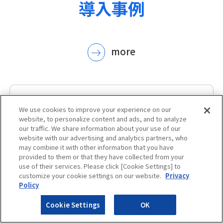
導入事例
more
We use cookies to improve your experience on our
website, to personalize content and ads, and to analyze
our traffic. We share information about your use of our
開智中学・高等学校
website with our advertising and analytics partners, who
may combine it with other information that you have
provided to them or that they have collected from your
InterSafe GatewayConnectionへの乗
use of their services. Please click [Cookie Settings] to
り換えにより、高精度なWebフィルタリ
customize your cookie settings on our website.
Privacy
Policy
ングと各生徒に合わせた柔軟なアクセス
管理を実現
Cookie Settings
OK