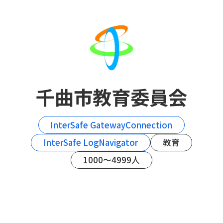
千曲市教育委員会
InterSafe GatewayConnection
InterSafe LogNavigator
教育
1000～4999人