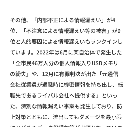
その他、「内部不正による情報漏えい」が
4
位、「不注意による情報漏えい等の被害」が
9
位と人的要因による情報漏えいもランクインし
ています。
2022
年は
6
月に某自治体で発生した
「全市民
46
万人分の個人情報入り
USB
メモリ
の紛失」や、
12
月に有罪判決が出た「元通信
会社従業員が退職時に機密情報を持ち出し、転
職先であるライバル会社へ提供する」といっ
た、深刻な情報漏えい事案も発生しており、防
止対策とともに、流出してもダメージを最小限