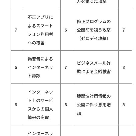
方を狙った攻撃
不正アプリに
修正プログラムの
よるスマート
7
6
公開前を狙う攻撃
7
フォン利用者
（ゼロデイ攻撃）
への被害
偽警告による
ビジネスメール詐
6
インターネッ
7
8
欺による金銭被害
ト詐欺
インターネッ
脆弱性対策情報の
ト上のサービ
8
8
公開に伴う悪用増
6
スからの個人
加
情報の窃取
インターネッ