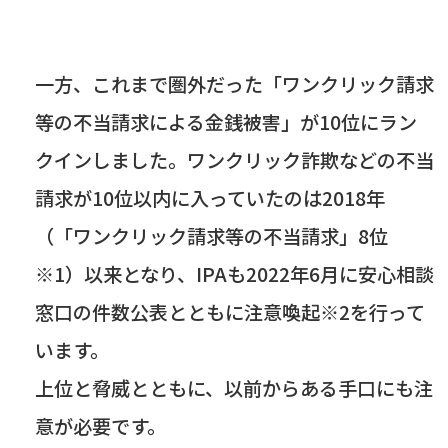
一方、これまで圏外だった「ワンクリック請求
等の不当請求による金銭被害」が
10
位にラン
クインしました。ワンクリック詐欺などの不当
請求が
10
位以内に入っていたのは
2018
年
（「ワンクリック請求等の不当請求」
8
位
※
1
）以来となり、
IPA
も
2022
年
6
月に安心相談
窓口の件数公表とともに注意喚起※
2
を行って
います。
上位と脅威とともに、以前からある手口にも注
意が必要です。