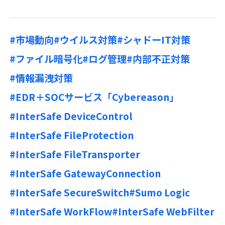
#市場動向
#ウイルス対策
#シャドーIT対策
#ファイル暗号化
#ログ管理
#内部不正対策
#情報漏洩対策
#EDR＋SOCサービス「Cybereason」
#InterSafe DeviceControl
#InterSafe FileProtection
#InterSafe FileTransporter
#InterSafe GatewayConnection
#InterSafe SecureSwitch
#Sumo Logic
#InterSafe WorkFlow
#InterSafe WebFilter