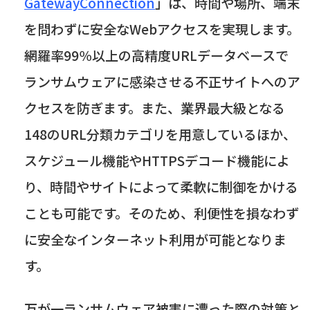
GatewayConnection
」は、時間や場所、端末
を問わずに安全な
Web
アクセスを実現します。
網羅率
99
％以上の高精度
URL
データベースで
ランサムウェアに感染させる不正サイトへのア
クセスを防ぎます。また、業界最大級となる
148
の
URL
分類カテゴリを用意しているほか、
スケジュール機能や
HTTPS
デコード機能によ
り、時間やサイトによって柔軟に制御をかける
ことも可能です。そのため、利便性を損なわず
に安全なインターネット利用が可能となりま
す。
万が一ランサムウェア被害に遭った際の対策と