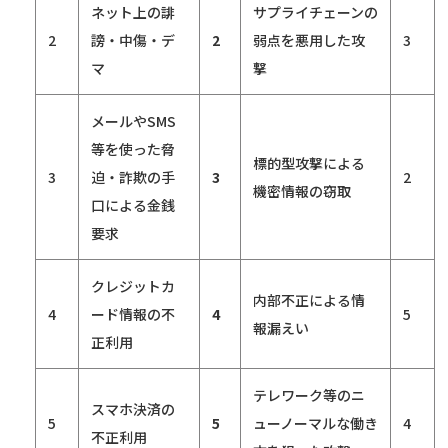
ネット上の誹
サプライチェーンの
2
謗・中傷・デ
2
弱点を悪用した攻
3
マ
撃
メールや
SMS
等を使った脅
標的型攻撃による
3
迫・詐欺の手
3
2
機密情報の窃取
口による金銭
要求
クレジットカ
内部不正による情
4
ード情報の不
4
5
報漏えい
正利用
テレワーク等のニ
スマホ決済の
5
5
ューノーマルな働き
4
不正利用