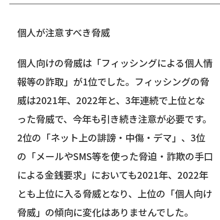
個人が注意すべき脅威
個人向けの脅威は「フィッシングによる個人情
報等の詐取」が
1
位でした。フィッシングの脅
威は
2021
年、
2022
年と、
3
年連続で上位とな
った脅威で、今年も引き続き注意が必要です。
2
位の「ネット上の誹謗・中傷・デマ」、
3
位
の「メールや
SMS
等を使った脅迫・詐欺の手口
による金銭要求」においても
2021
年、
2022
年
とも上位に入る脅威となり、上位の「個人向け
脅威」の傾向に変化はありませんでした。