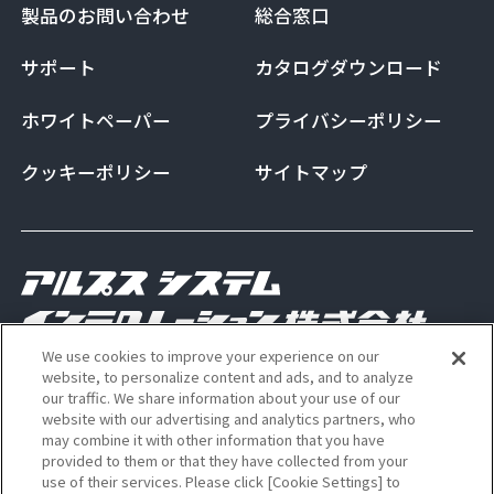
製品のお問い合わせ
総合窓口
サポート
カタログダウンロード
ホワイトペーパー
プライバシーポリシー
クッキーポリシー
サイトマップ
We use cookies to improve your experience on our
Copyright Alps System Integration Co., Ltd. All
website, to personalize content and ads, and to analyze
our traffic. We share information about your use of our
rights reserved
website with our advertising and analytics partners, who
may combine it with other information that you have
provided to them or that they have collected from your
use of their services. Please click [Cookie Settings] to