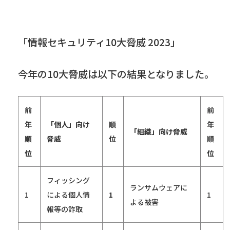
「情報セキュリティ
10
大脅威
2023
」
今年の
10
大脅威は以下の結果となりました。
前
前
年
「個人」向け
順
年
「組織」向け脅威
順
脅威
位
順
位
位
フィッシング
ランサムウェアに
1
による個人情
1
1
よる被害
報等の詐取