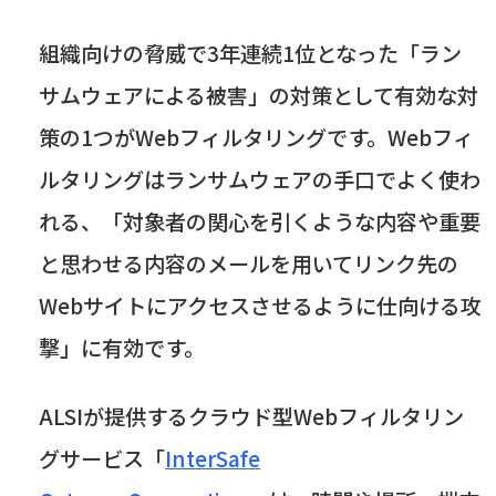
組織向けの脅威で
3
年連続
1
位となった「ラン
サムウェアによる被害」の対策として有効な対
策の
1
つが
Web
フィルタリングです。Webフィ
ルタリングはランサムウェアの手口でよく使わ
れる、「対象者の関心を引くような内容や重要
と思わせる内容のメールを用いてリンク先の
Web
サイトにアクセスさせるように仕向ける攻
撃」に有効です。
ALSI
が提供するクラウド型
Web
フィルタリン
グサービス「
InterSafe