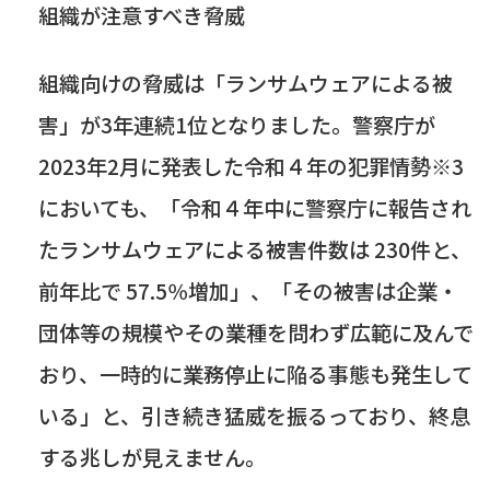
組織が注意すべき脅威
組織向けの脅威は「ランサムウェアによる被
害」が
3
年連続
1
位となりました。警察庁が
2023
年
2
月に発表した令和４年の犯罪情勢※
3
においても、「令和４年中に警察庁に報告され
たランサムウェアによる被害件数は
230
件と、
前年比で
57.5
％増加」、「その被害は企業・
団体等の規模やその業種を問わず広範に及んで
おり、一時的に業務停止に陥る事態も発生して
いる」と、引き続き猛威を振るっており、終息
する兆しが見えません。