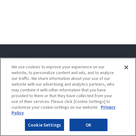
ソリューション
We use cookies to improve your experience on our
導入事例
website, to personalize content and ads, and to analyze
our traffic. We share information about your use of our
website with our advertising and analytics partners, who
イベント・セミナー
may combine it with other information that you have
provided to them or that they have collected from your
プレスリリース・お知らせ
use of their services. Please click [Cookie Settings] to
customize your cookie settings on our website.
Privacy
コラム
Policy
Cookie Settings
OK
会社情報