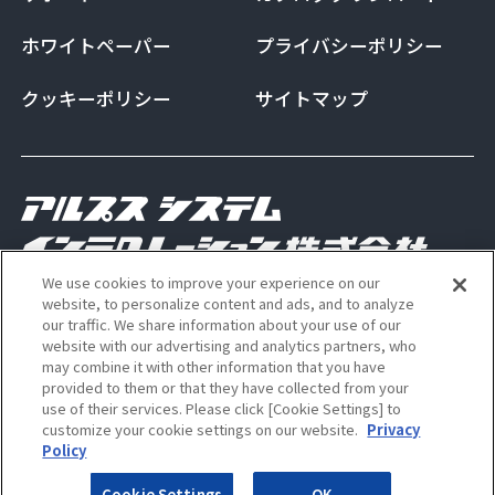
ホワイトペーパー
プライバシーポリシー
クッキーポリシー
サイトマップ
We use cookies to improve your experience on our
Copyright Alps System Integration Co., Ltd. All
website, to personalize content and ads, and to analyze
our traffic. We share information about your use of our
rights reserved
website with our advertising and analytics partners, who
may combine it with other information that you have
provided to them or that they have collected from your
use of their services. Please click [Cookie Settings] to
ALSI 公式 Instagram アカウン
ALSI 公式 X アカウント
customize your cookie settings on our website.
Privacy
Policy
Cookie Settings
OK