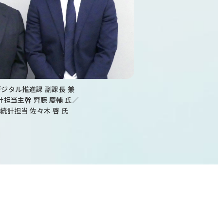
ジタル推進課 副課長 兼
担当主幹 齊藤 慶輔 氏／
統計担当 佐々木 啓 氏