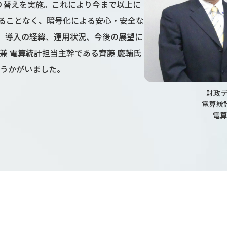
on」への切り替えを実施。これにより今まで以上に
ることなく、暗号化による安心・安全な
、導入の経緯、運用状況、今後の展望に
兼 電算統計担当主幹である齊藤 慶輔氏
をうかがいました。
財政デ
電算統計
電算