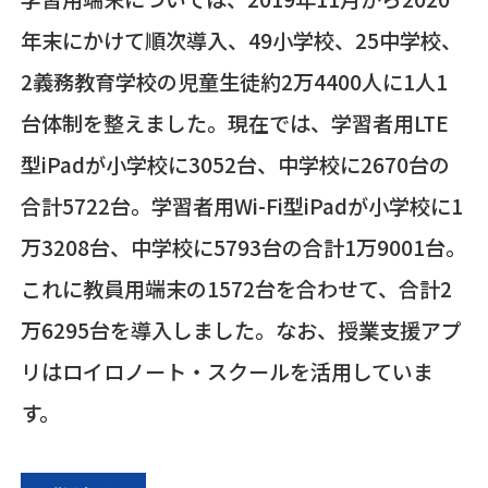
年末にかけて順次導入、
49
小学校、
25
中学校、
2
義務教育学校の児童生徒約
2
万
4400
人に
1
人
1
台体制を整えました。現在では、学習者用
LTE
型
iPad
が小学校に
3052
台、中学校に
2670
台の
合計
5722
台。学習者用
Wi-Fi
型
iPad
が小学校に
1
万
3208
台、中学校に
5793
台の合計
1
万
9001
台。
これに教員用端末の
1572
台を合わせて、合計
2
万
6295
台を導入しました。なお、授業支援アプ
リはロイロノート・スクールを活用していま
す。