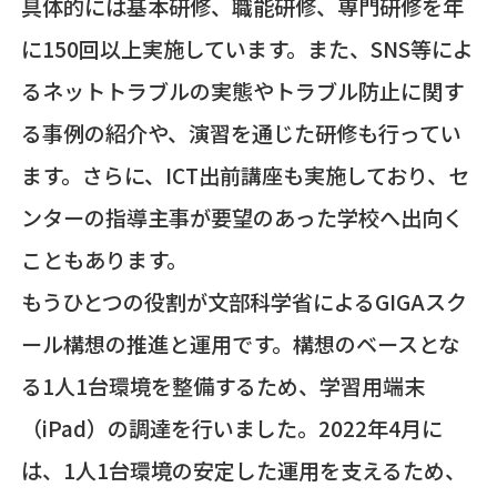
具体的には基本研修、職能研修、専門研修を年
に
150
回以上実施しています。また、
SNS
等によ
るネットトラブルの実態やトラブル防止に関す
る事例の紹介や、演習を通じた研修も行ってい
ます。さらに、
ICT
出前講座も実施しており、セ
ンターの指導主事が要望のあった学校へ出向く
こともあります。
もうひとつの役割が文部科学省による
GIGA
スク
ール構想の推進と運用です。構想のベースとな
る
1
人
1
台環境を整備するため、学習用端末
（
iPad
）の調達を行いました。
2022
年
4
月に
は、
1
人
1
台環境の安定した運用を支えるため、