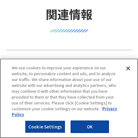
関連情報
We use cookies to improve your experience on our
導入事例
website, to personalize content and ads, and to analyze
our traffic. We share information about your use of our
website with our advertising and analytics partners, who
may combine it with other information that you have
provided to them or that they have collected from your
more
use of their services. Please click [Cookie Settings] to
customize your cookie settings on our website.
Privacy
Policy
Cookie Settings
OK