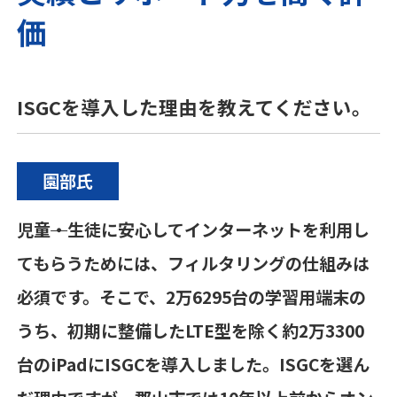
価
ISGCを導入した理由を教えてください。
園部氏
児童
・
生徒に安心してインターネットを利用し
てもらうためには、フィルタリングの仕組みは
必須です。そこで、
2
万
6295
台の学習用端末の
うち、初期に整備した
LTE
型を除く約
2
万
3300
台の
iPad
に
ISGC
を導入しました。
ISGC
を選ん